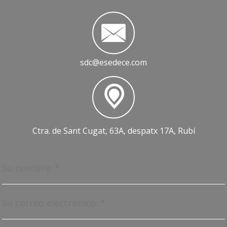
sdc@esedece.com
Ctra. de Sant Cugat, 63A, despatx 17A, Rubí