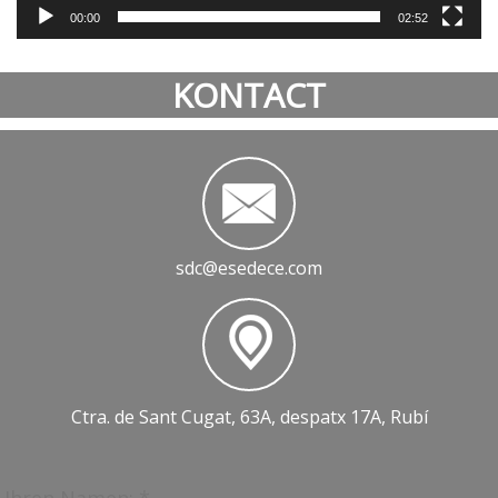
00:00
02:52
KONTACT
sdc@esedece.com
Ctra. de Sant Cugat, 63A, despatx 17A, Rubí