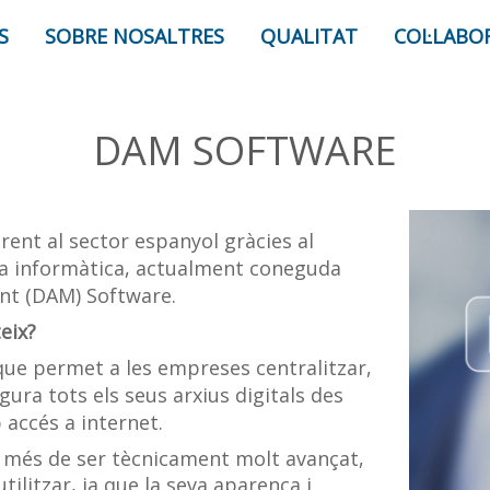
S
SOBRE NOSALTRES
QUALITAT
COL·LABO
DAM SOFTWARE
erent al sector espanyol gràcies al
a informàtica, actualment coneguda
nt (DAM) Software.
eix?
que permet a les empreses centralitzar,
ura tots els seus arxius digitals des
 accés a internet.
A més de ser tècnicament molt avançat,
utilitzar, ja que la seva aparença i